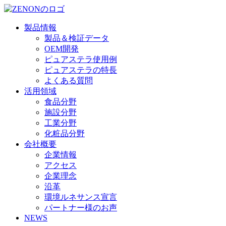
製品情報
製品＆検証データ
OEM開発
ピュアステラ使用例
ピュアステラの特長
よくある質問
活用領域
食品分野
施設分野
工業分野
化粧品分野
会社概要
企業情報
アクセス
企業理念
沿革
環境ルネサンス宣言
パートナー様のお声
NEWS