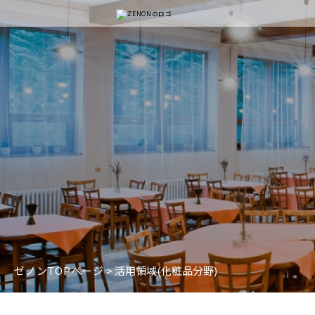
ゼノンTOPページ
> 活用領域(化粧品分野)