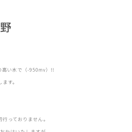
分野
水で（-950mv）!!
します。
切行っておりません。
をおかけいたしますが、