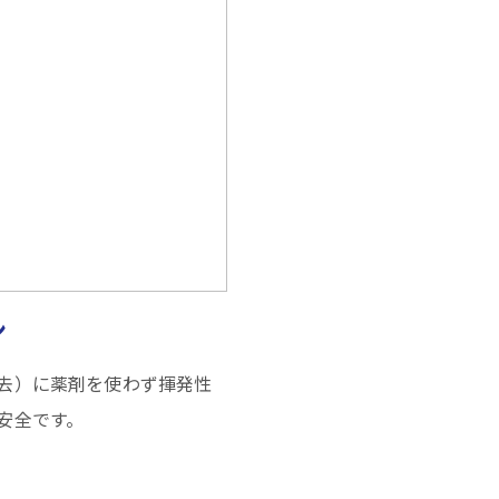
ン
去）に薬剤を使わず揮発性
安全です。