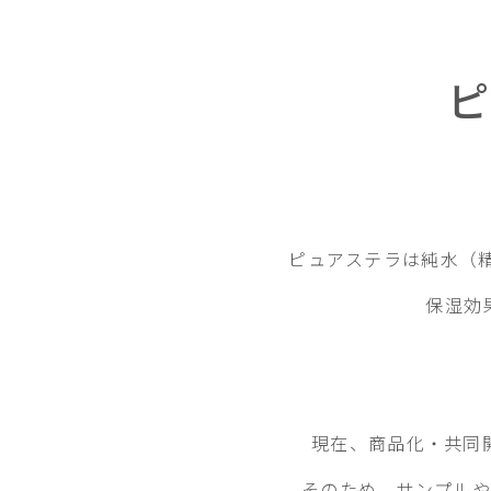
ピ
ピュアステラは純水（精
保湿効
現在、商品化・共同
そのため、サンプルや